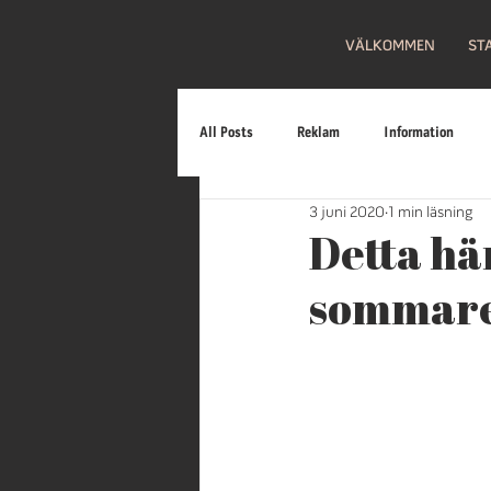
VÄLKOMMEN
ST
All Posts
Reklam
Information
3 juni 2020
1 min läsning
Familj
Fritt inträde
Loppis
Detta hä
sommare
Firande
Bilar
Mat
Gal