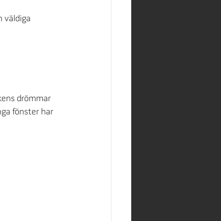
 väldiga 
ckens drömmar 
nga fönster har 