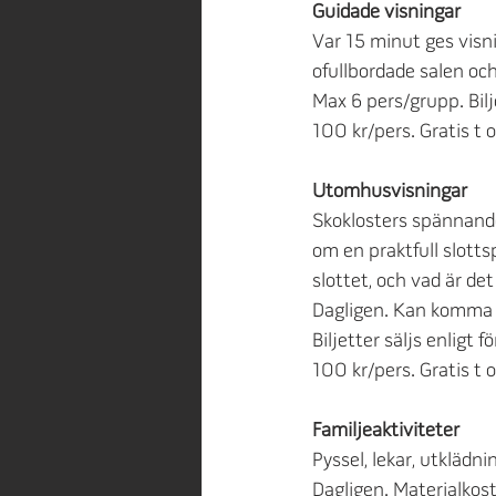
Guidade visningar
Var 15 minut ges visn
ofullbordade salen oc
Max 6 pers/grupp. Biljet
100 kr/pers. Gratis t 
Utomhusvisningar
Skoklosters spännande
om en praktfull slotts
slottet, och vad är de
Dagligen. Kan komma at
Biljetter säljs enligt fö
100 kr/pers. Gratis t 
Familjeaktiviteter
Pyssel, lekar, utklädn
Dagligen. Materialkos