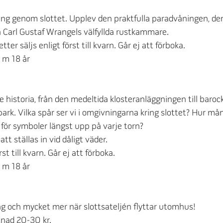
ing genom slottet. Upplev den praktfulla paradvåningen, den
h Carl Gustaf Wrangels välfyllda rustkammare.
ter säljs enligt först till kvarn. Går ej att förboka.
o m 18 år
 historia, från den medeltida klosteranläggningen till baro
park. Vilka spår ser vi i omgivningarna kring slottet? Hur må
t för symboler längst upp på varje torn?
t ställas in vid dåligt väder. 
rst till kvarn. Går ej att förboka.
o m 18 år
ing och mycket mer när slottsateljén flyttar utomhus!
tnad 20-30 kr.