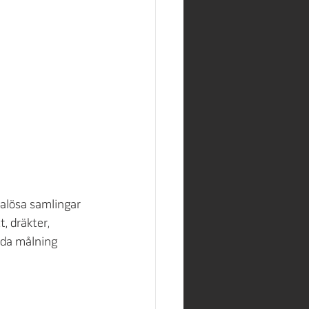
alösa samlingar 
, dräkter, 
mda målning 