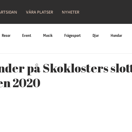
ARTSIDAN
VÅRA PLATSER
NYHETER
Resor
Event
Musik
Frågesport
Djur
Hundar
Religion
Bilar
Historia
Nostalgi
Hobby
Läge
nder på Skoklosters slot
n 2020
leri
Konst
Måleri
Teater
Kungligheter
Slottsliv