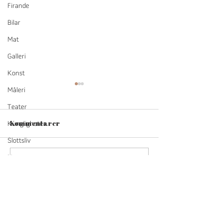
Firande
Bilar
Mat
Galleri
Konst
Måleri
Teater
Kommentarer
Kungligheter
Slottsliv
Natur
Skriv en kommentar...
Slottet har öppet alla
Påsken i Skokl
helger i maj
kyrka
Hästar
Dresyr
Ridsport