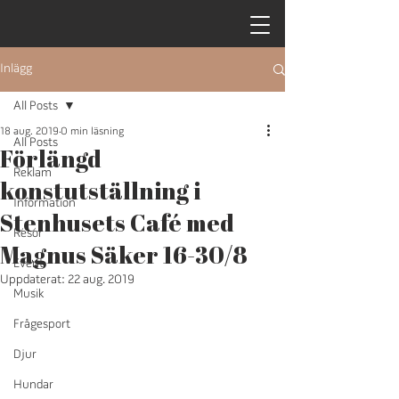
Inlägg
All Posts
18 aug. 2019
0 min läsning
All Posts
Förlängd
Reklam
konstutställning i
Information
Stenhusets Café med
Resor
Magnus Säker 16-30/8
Event
Uppdaterat:
22 aug. 2019
Musik
Frågesport
Djur
Hundar