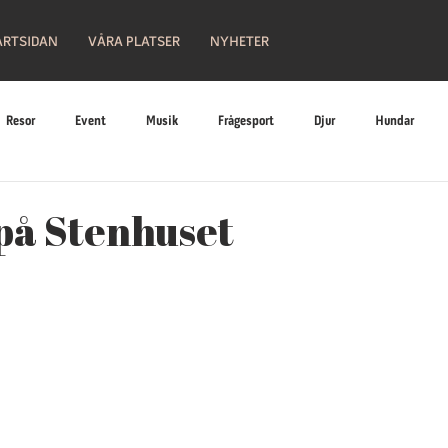
ARTSIDAN
VÅRA PLATSER
NYHETER
Resor
Event
Musik
Frågesport
Djur
Hundar
Religion
Bilar
Historia
Nostalgi
Hobby
Läge
på Stenhuset
leri
Konst
Måleri
Teater
Kungligheter
Slottsliv