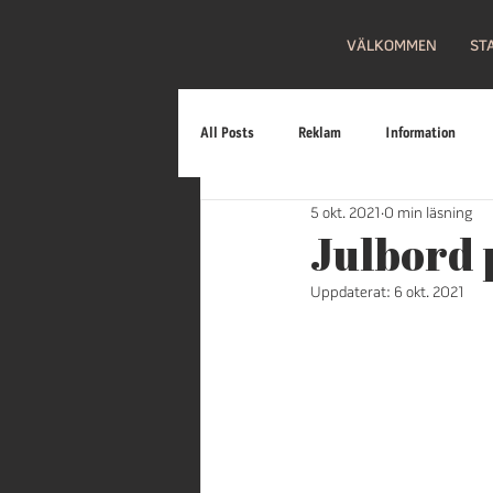
VÄLKOMMEN
ST
All Posts
Reklam
Information
5 okt. 2021
0 min läsning
Familj
Fritt inträde
Loppis
Julbord 
Uppdaterat:
6 okt. 2021
Firande
Bilar
Mat
Gal