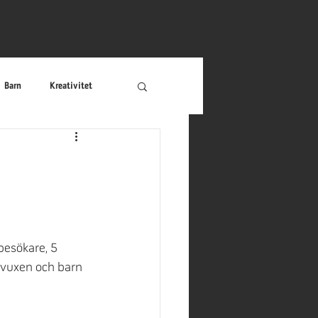
Barn
Kreativitet
r
Äventyr
Riddare
esökare, 5 
r vuxen och barn 