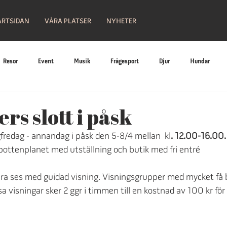
ARTSIDAN
VÅRA PLATSER
NYHETER
Resor
Event
Musik
Frågesport
Djur
Hundar
Religion
Bilar
Historia
Nostalgi
Hobby
Läge
rs slott i påsk
fredag - annandag i påsk den 5-8/4 mellan  kl
. 12.00-16.00.
leri
Konst
Måleri
Teater
Kungligheter
Slottsliv
 bottenplanet med utställning och butik med fri entré
ra ses med guidad visning. Visningsgrupper med mycket få b
a visningar sker 2 ggr i timmen till en kostnad av 100 kr fö