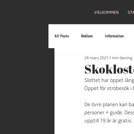
VÄLKOMMEN
ST
All Posts
Reklam
Information
24 mars 2021
1 min läsning
Familj
Fritt inträde
Loppis
Skokloste
Slottet har öppet lång
Firande
Bilar
Mat
Gal
Öppet för ströbesök i
De övre planen kan ba
personer + guide. Dess
upptill 19 år är gratis.