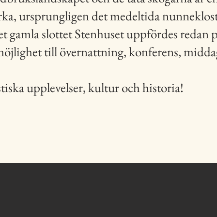
rka, ursprungligen det medeltida nunneklostr
t gamla slottet Stenhuset uppfördes redan p
öjlighet till övernattning, konferens, middag
iska upplevelser, kultur och historia!