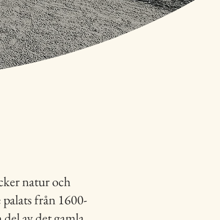
acker natur och
 palats från 1600-
 del av det gamla