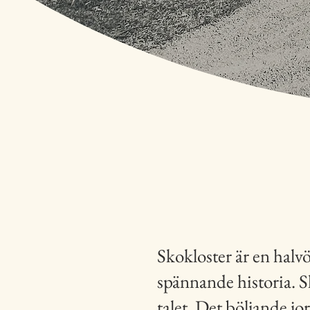
Skokloster är en halv
spännande historia. Sk
talet. Det böljande j