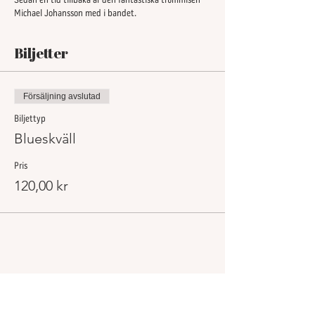
Sedan en tid tillbaka är den fantastiska trummisen
Michael Johansson med i bandet.
Som vanligt plockar vi också med oss nån ny
”upcoming” talang.
Biljetter
Denna gång är det supergitarristen Edvin Öström
Försäljning avslutad
Biljettyp
Blueskväll
Pris
120,00 kr
Dela detta evenemang