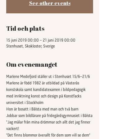
See other events
Tid och plats
15 juni 2019 00:00 – 21 juni 2019 00:00
Stenhuset, Skokloster, Sverige
Om evenemanget
Marlene Medefjord ställer ut i Stenhuset 15/6–21/6
Marlene är född 1982 är utbildad på Västerås 
konstskola samt kandidatexamen i bildpedagogik 
med inriktning konst och design på Konstfacks 
universitet i Stockholm
Hon är bosatt i Bålsta med man och två barn
Jobbar som bildlärare på fridegårdsgymnasiet i Bålsta
"Jag målar från mina drömmar och allt det jag finner 
vackert! 
"Det finns blommor överallt för dem som vill se dem" 