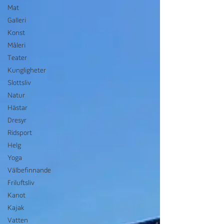
Mat
Galleri
Konst
Måleri
Teater
Kungligheter
Slottsliv
Natur
Hästar
Dresyr
Ridsport
Helg
Yoga
Välbefinnande
Friluftsliv
Kanot
Kajak
Vatten