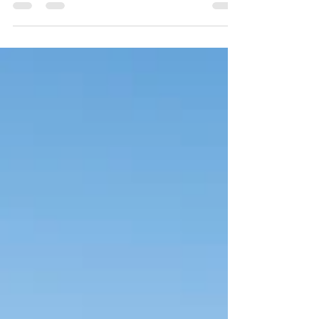
Programsäsongen 2020
på Skoklosters slott