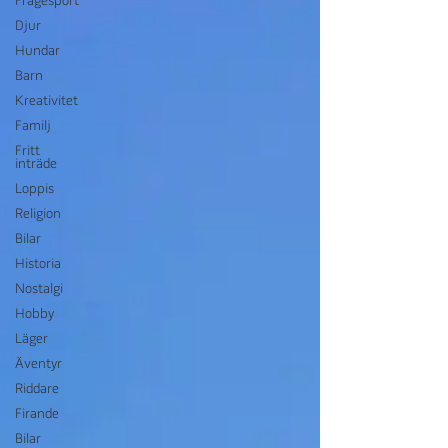
Frågesport
Djur
Hundar
Barn
Kreativitet
Familj
Fritt
inträde
Loppis
Religion
Bilar
Historia
Nostalgi
Hobby
Läger
Äventyr
Riddare
Firande
Bilar