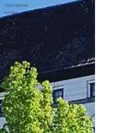
Uppträdande
Konsert
Välbefinnande
Kroppen
Kurs
Turism
Press
Julfirande
Julmarknad
Wrangel
Skokloster
slott
Spöken
Media
Lucia
Skokloster
kyrka
Marknad
Vintage