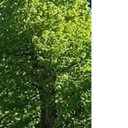
Fynda
Pubkväll
Lov
Stenhuset
Shop
Butik
Konst