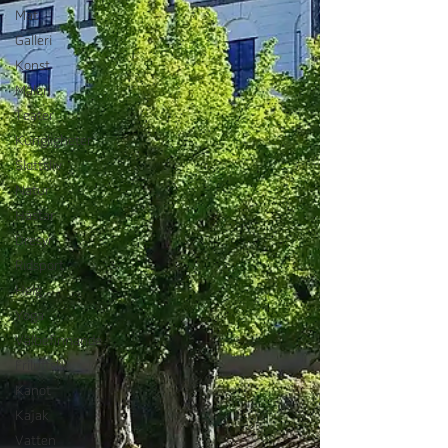
Mat
Galleri
Konst
Måleri
Teater
Kungligheter
Slottsliv
Natur
Hästar
Dresyr
Ridsport
Helg
Yoga
Välbefinnande
Friluftsliv
Kanot
Kajak
Vatten