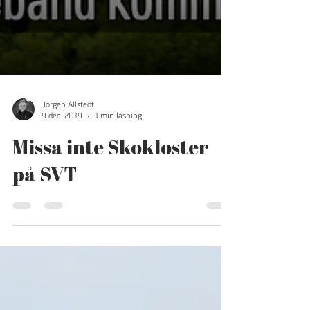
Jörgen Allstedt
9 dec. 2019
1 min läsning
Missa inte Skokloster
på SVT