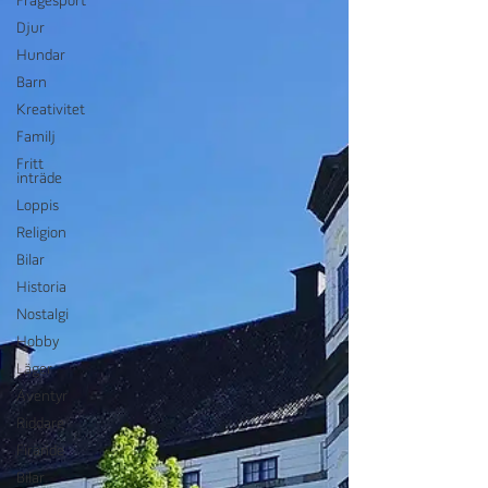
Frågesport
Djur
Hundar
Barn
Kreativitet
Familj
Fritt
inträde
Loppis
Religion
Bilar
Historia
Nostalgi
Hobby
Läger
Äventyr
Riddare
Firande
Bilar