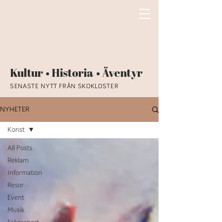
Kultur • Historia • Äventyr
SENASTE NYTT FRÅN SKOKLOSTER
NYHETER
Konst
All Posts
Reklam
Information
Resor
Event
Musik