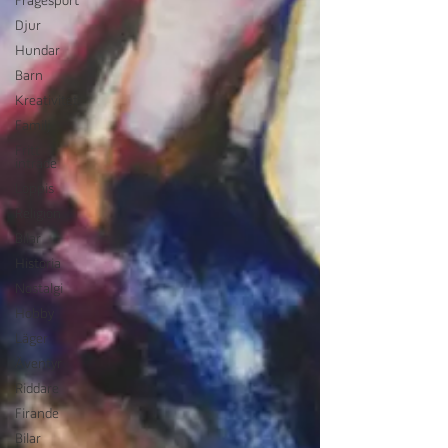
Frågesport
Djur
Hundar
Barn
Kreativitet
Familj
Fritt
inträde
Loppis
Religion
Bilar
Historia
Nostalgi
Hobby
Läger
Äventyr
Riddare
Firande
Bilar