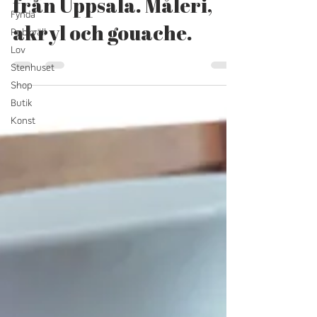
Fynda
från Uppsala. Måleri,
Pubkväll
akryl och gouache.
Lov
Stenhuset
Shop
Butik
Konst