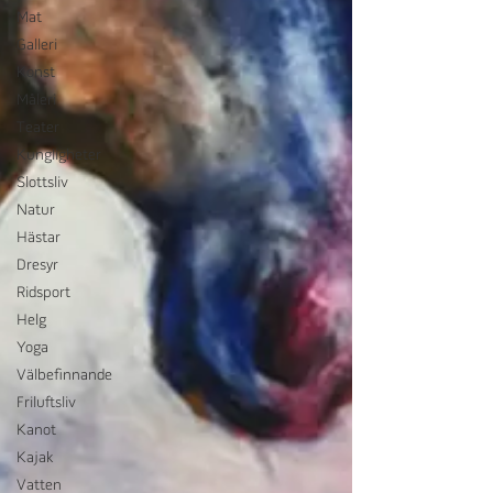
Mat
Galleri
Konst
Måleri
Teater
Kungligheter
Slottsliv
Natur
Hästar
Dresyr
Ridsport
Helg
Yoga
Välbefinnande
Friluftsliv
Kanot
Kajak
Vatten