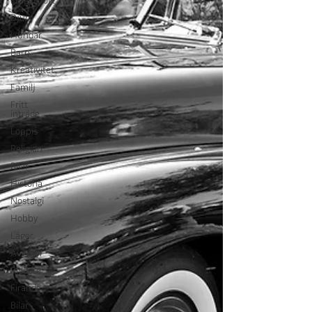
Frågesport
Djur
Hundar
Barn
Kreativitet
Familj
Fritt
inträde
Loppis
Religion
Bilar
Historia
Nostalgi
Hobby
Läger
Äventyr
Riddare
Firande
Bilar