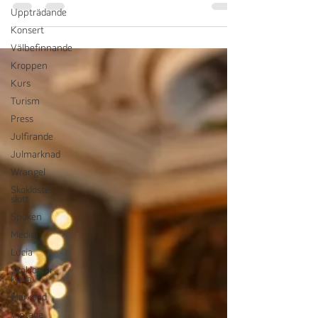
Uppträdande
Konsert
Välbefinnande
Kroppen
Kurs
Turism
Press
Julfirande
Julmarknad
Wrangel
Skokloster
slott
Spöken
Media
Lucia
Skokloster
kyrka
Marknad
Vintage