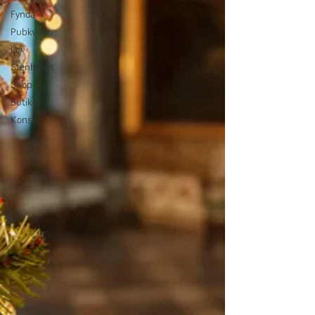
Fynda
Pubkväll
Lov
Stenhuset
Shop
Butik
Konst