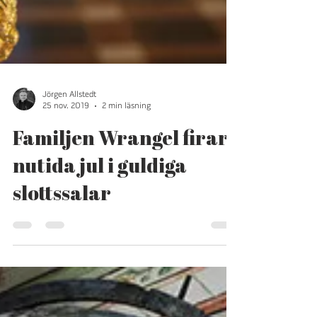
Jörgen Allstedt
25 nov. 2019
2 min läsning
Familjen Wrangel firar
nutida jul i guldiga
slottssalar