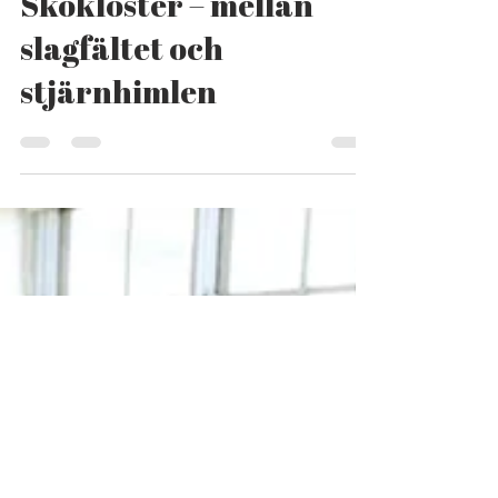
Jörgen Allstedt
27 juni 2019
1 min läsning
Drömmar om
Skokloster – mellan
slagfältet och
stjärnhimlen