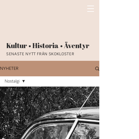
Kultur • Historia • Äventyr
SENASTE NYTT FRÅN SKOKLOSTER
NYHETER
Nostalgi
All Posts
Reklam
Information
Resor
Event
Musik