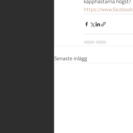
käpphästarna högst? 
https://www.faceboo
Senaste inlägg