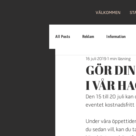
VÄLKOMMEN
ST
All Posts
Reklam
Information
16 juli 2019
1 min läsning
Familj
Fritt inträde
Loppis
GÖR DI
I VÅR H
Firande
Bilar
Mat
Gal
Den 15 till 20 juli ka
eventet kostnadsfritt 
Under våra öppettider 
du sedan vill, kan du t