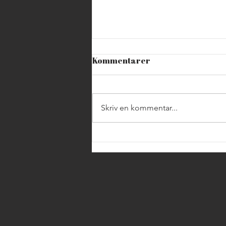
Kommentarer
Skriv en kommentar...
Håbo kommun firar
Nationaldagen i Skokloster