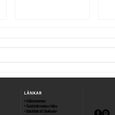
Påsk
Slottet har öppet alla
helger i maj
LÄNKAR
‣ Håbo kommun
‣
Turistinformation Håbo
‣
Båtutflykt till Skokloster