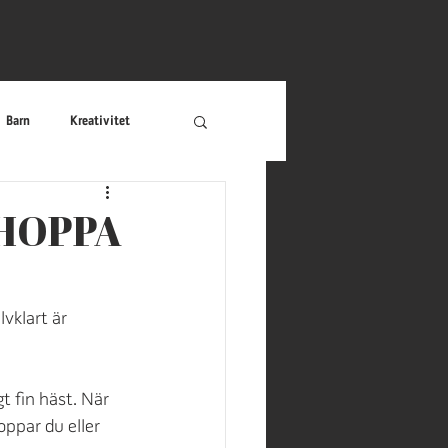
Barn
Kreativitet
r
Äventyr
Riddare
 HOPPA
vklart är 
t fin häst. När 
oppar du eller 