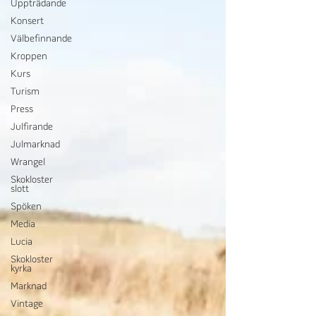
Uppträdande
Konsert
Välbefinnande
Kroppen
Kurs
Turism
Press
Julfirande
Julmarknad
Wrangel
Skokloster
slott
Spöken
Media
Lucia
Skokloster
kyrka
Marknad
Vintage