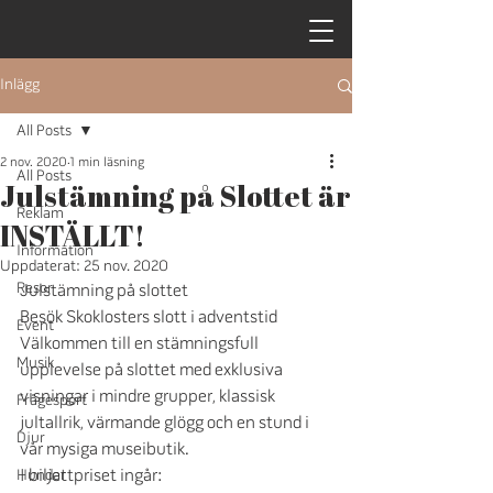
Inlägg
All Posts
2 nov. 2020
1 min läsning
All Posts
Julstämning på Slottet är
Reklam
INSTÄLLT!
Information
Uppdaterat:
25 nov. 2020
Resor
Julstämning på slottet 
Besök Skoklosters slott i adventstid
Event
Välkommen till en stämningsfull 
Musik
upplevelse på slottet med exklusiva 
visningar i mindre grupper, klassisk 
Frågesport
jultallrik, värmande glögg och en stund i 
Djur
vår mysiga museibutik.
I biljettpriset ingår: 
Hundar