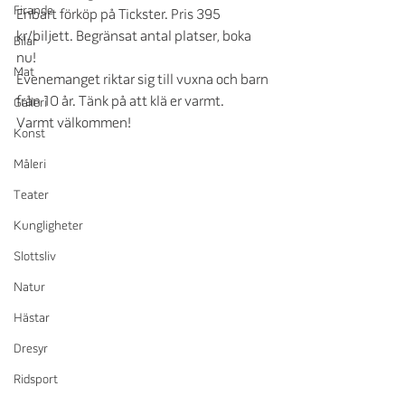
Firande
Enbart förköp på Tickster. Pris 395 
kr/biljett. Begränsat antal platser, boka 
Bilar
nu!
Mat
Evenemanget riktar sig till vuxna och barn 
från 10 år. Tänk på att klä er varmt.
Galleri
Varmt välkommen!
Konst
Måleri
Teater
Kungligheter
Slottsliv
Natur
Hästar
Dresyr
Ridsport