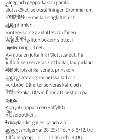
Glögg och pepparkakor i gamla 
Barn
slottsköket, se utställningen Drömmar om 
Kreativitet
Skokloster – mellan slagfältet och 
stjärnhimlen. 
Familj
Vintervisning av slottet. Du får en 
Fritt inträde
vägledning/liten bok om slottet i 
anslutning till det. 
Loppis
Avnjuta en jultallrik i Slottscaféet. På 
Religion
jultallriken serveras köttbullar, lax, picklad 
Bilar
rödlök, julskinka, senap, prinskorv, 
potatisgratäng, rödbetssallad och 
Historia
vörtbröd. Därefter serveras kaffe och 
Nostalgi
morotskaka. Öl/vin finns att beställa på 
plats.
Hobby
Köp julklappar i den välfyllda 
Läger
museibutiken.
Erbjudandet gäller 1:a och 2:a 
Äventyr
adventshelgerna; 28-29/11 och 5-6/12, tre 
Riddare
tillfällen/dag: 11:00, 12:30 och 14:00. 