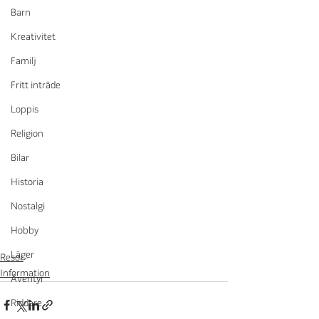
Barn
Kreativitet
Familj
Fritt inträde
Loppis
Religion
Bilar
Historia
Nostalgi
Hobby
Läger
Resor
Information
Äventyr
Riddare