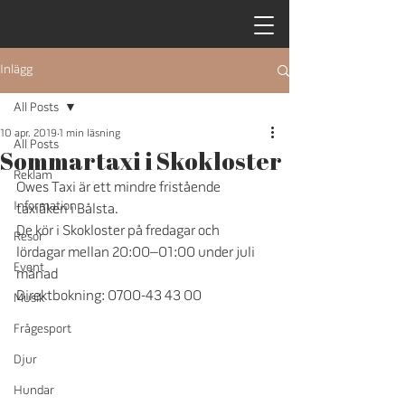
Inlägg
All Posts
10 apr. 2019
1 min läsning
All Posts
Sommartaxi i Skokloster
Reklam
Owes Taxi är ett mindre fristående 
Information
taxiåkeri i Bålsta. 
De kör i Skokloster på fredagar och 
Resor
lördagar mellan 20:00–01:00 under juli 
Event
månad 
Direktbokning: 0700-43 43 00
Musik
Frågesport
Djur
Hundar