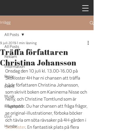
Inlägg
All Posts
9 juli 2019
1 min läsning
All Posts
Träffa författaren
Reklam
Christina Johansson
Information
Onsdag den 10 juli kl. 13.00-16.00 på 
Resor
Skokloster 4H har ni chansen att träffa 
både författaren Christina Johansson, 
Event
som skrivit boken om Kaninerna Nisse och 
Musik
Nelly, och Christine Tomtlund som är 
illustratör. Du har chansen att fråga frågor, 
Frågesport
se original-illustrationer, förboka böcker 
Djur
och tävla om söta rävsaker på 4H-gården i 
Hundar
Skokloster
. En fantastisk plats på flera 