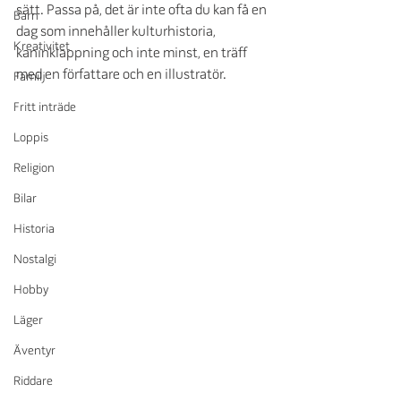
sätt. Passa på, det är inte ofta du kan få en 
Barn
dag som innehåller kulturhistoria, 
Kreativitet
kaninklappning och inte minst, en träff 
med en författare och en illustratör.
Familj
Fritt inträde
Loppis
Religion
Bilar
Historia
Nostalgi
Hobby
Läger
Äventyr
Riddare